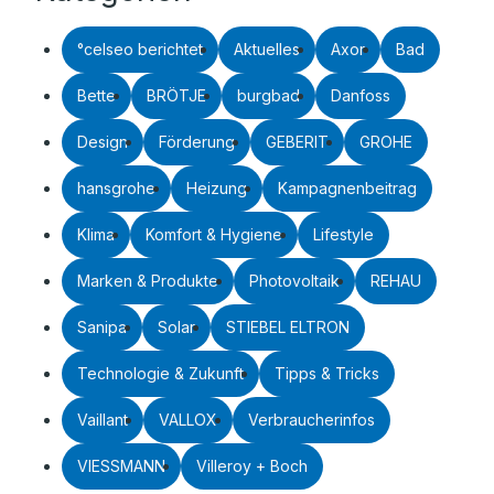
°celseo berichtet
Aktuelles
Axor
Bad
Bette
BRÖTJE
burgbad
Danfoss
Design
Förderung
GEBERIT
GROHE
hansgrohe
Heizung
Kampagnenbeitrag
Klima
Komfort & Hygiene
Lifestyle
Marken & Produkte
Photovoltaik
REHAU
Sanipa
Solar
STIEBEL ELTRON
Technologie & Zukunft
Tipps & Tricks
Vaillant
VALLOX
Verbraucherinfos
VIESSMANN
Villeroy + Boch