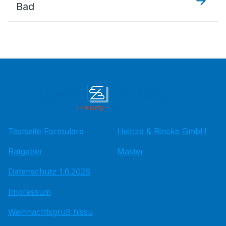
Bad
Testseite Formulare
Heinze & Rincke GmbH
Ratgeber
Master
Datenschutz 1.6.2026
Impressum
Weihnachtsgruß hissu