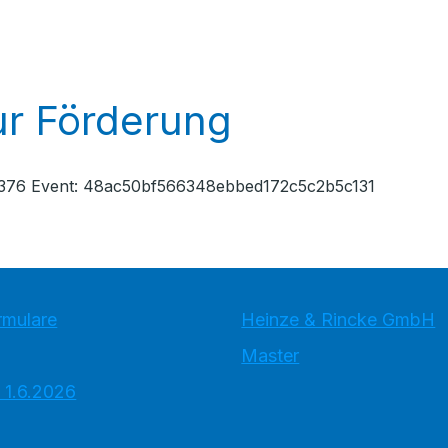
r Förderung
a6376 Event: 48ac50bf566348ebbed172c5c2b5c131
rmulare
Heinze & Rincke GmbH
Master
 1.6.2026