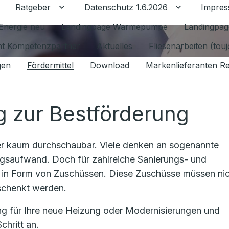
Ratgeber
Datenschutz 1.6.2026
Impre
Untermenü für Ratgeber umschalten
Untermenü f
Energie neu
Landingpage Wärmepumpe
Landingpag
ant Kompetenzpartner
Aktuelles
Fliesenarbeiten (tou
gen
Fördermittel
Download
Markenlieferanten R
g zur Bestförderung
zer kaum durchschaubar. Viele denken an sogenannte
gsaufwand. Doch für zahlreiche Sanierungs- und
in Form von Zuschüssen. Diese Zuschüsse müssen ni
rschenkt werden.
ung für Ihre neue Heizung oder Modernisierungen und
chritt an.