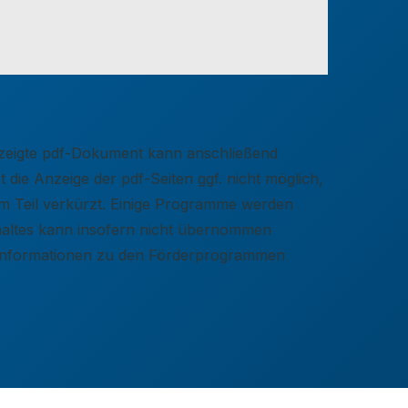
gezeigte pdf-Dokument kann anschließend
 die Anzeige der pdf-Seiten ggf. nicht möglich,
zum Teil verkürzt. Einige Programme werden
nhaltes kann insofern nicht übernommen
e Informationen zu den Förderprogrammen