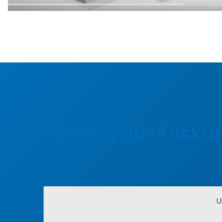
Fördergeld-Auskun
U