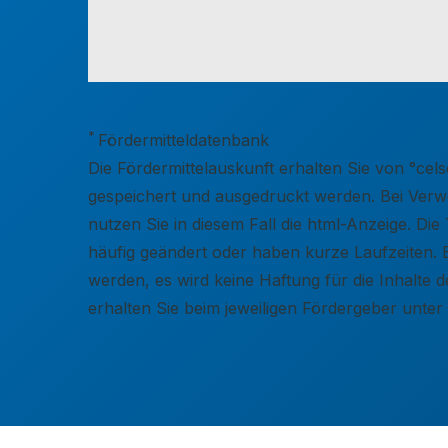
*
Fördermitteldatenbank
Die Fördermittelauskunft erhalten Sie von °c
gespeichert und ausgedruckt werden. Bei Verwen
nutzen Sie in diesem Fall die html-Anzeige. D
häufig geändert oder haben kurze Laufzeiten. 
werden, es wird keine Haftung für die Inhalt
erhalten Sie beim jeweiligen Fördergeber unte