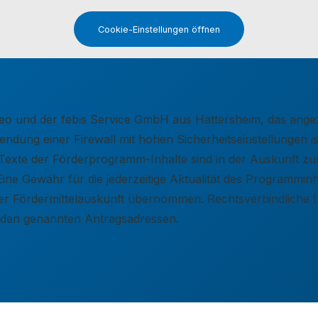
Cookie-Einstellungen öffnen
elseo und der febis Service GmbH aus Hattersheim, das an
dung einer Firewall mit hohen Sicherheitseinstellungen ist
ie Texte der Förderprogramm-Inhalte sind in der Auskunft 
Eine Gewähr für die jederzeitige Aktualität des Programmi
e der Fördermittelauskunft übernommen. Rechtsverbindlich
r den genannten Antragsadressen.