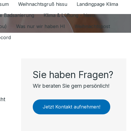
ssum
Weihnachtsgruß hissu
Landingpage Klima
ür Datenschutz 1.6.2026 umschalten
e Badsanierung
Klima & Lüftung - hissu
jou)
Was nur wir haben HI
Weihnachtspost
ecord
Sie haben Fragen?
Wir beraten Sie gern persönlich!
cht
Jetzt Kontakt aufnehmen!