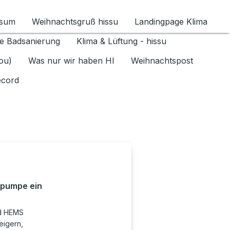
ssum
Weihnachtsgruß hissu
Landingpage Klima
ür Datenschutz 1.6.2026 umschalten
e Badsanierung
Klima & Lüftung - hissu
jou)
Was nur wir haben HI
Weihnachtspost
ecord
pumpe ein
d HEMS
eigern,