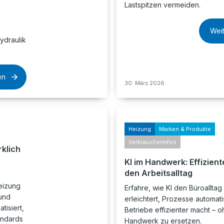
Lastspitzen vermeiden.
Wei
ydraulik
en
30. März 2026
Heizung
Marken & Produkte
Verbraucherinfos
rklich
KI im Handwerk: Effiziente
den Arbeitsalltag
eizung
Erfahre, wie KI den Büroallta
und
erleichtert, Prozesse automati
tisiert,
Betriebe effizienter macht – 
andards
Handwerk zu ersetzen.