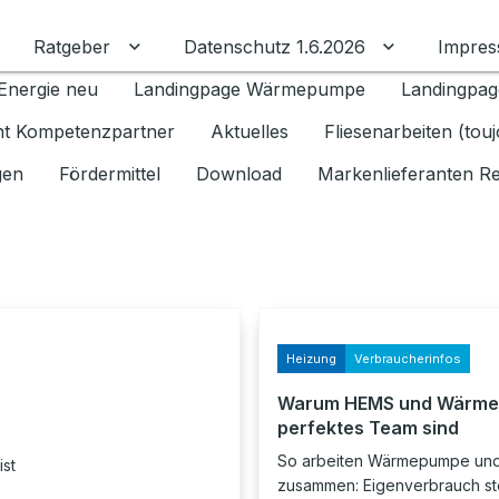
Ratgeber
Datenschutz 1.6.2026
Impre
Untermenü für Ratgeber umschalten
Untermenü f
Energie neu
Landingpage Wärmepumpe
Landingpag
ant Kompetenzpartner
Aktuelles
Fliesenarbeiten (tou
gen
Fördermittel
Download
Markenlieferanten R
Heizung
Verbraucherinfos
Warum HEMS und Wärme
perfektes Team sind
So arbeiten Wärmepumpe un
ist
zusammen: Eigenverbrauch st