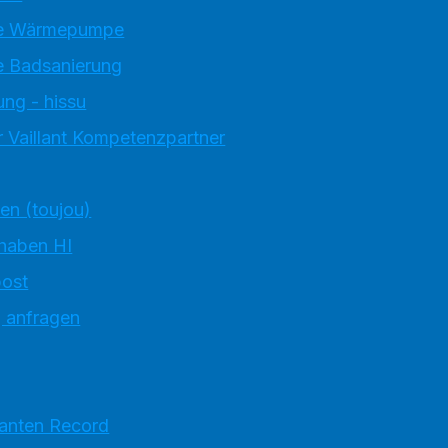
e Wärmepumpe
 Badsanierung
ung - hissu
 Vaillant Kompetenzpartner
ten (toujou)
 haben HI
ost
g anfragen
ranten Record