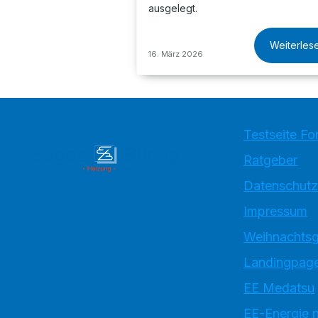
ausgelegt.
Weiterles
16. März 2026
Testseite Fo
Ratgeber
Datenschutz
Impressum
Weihnachtsg
Landingpage
EE Medatsu
EE-Energie 