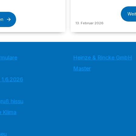
Wei
en
13. Februar 2026
rmulare
Heinze & Rincke GmbH
Master
 1.6.2026
ruß hissu
 Klima
neu