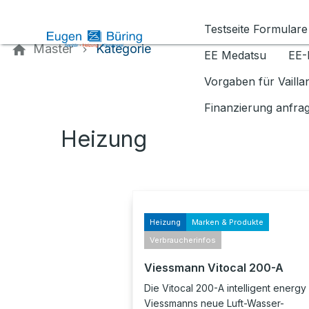
Kontaktieren Sie uns
Testseite Formulare
Master
Kategorie
EE Medatsu
EE-
Vorgaben für Vaill
Finanzierung anfra
Heizung
Heizung
Marken & Produkte
Verbraucherinfos
Viessmann Vitocal 200-A
Die Vitocal 200-A intelligent energy 
Viessmanns neue Luft-Wasser-