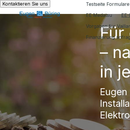
Kontaktieren Sie uns
Testseite Formulare
EE Medatsu
EE-
Für
Vorgaben für Vaill
Finanzierung anfra
– n
in 
Eugen 
Install
Elektro