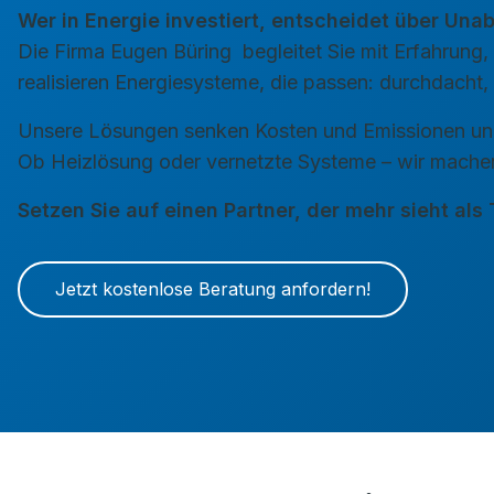
Wer in Energie investiert, entscheidet über Una
Die Firma
Eugen Büring
begleitet Sie mit Erfahrun
realisieren Energiesysteme, die passen: durchdacht, 
Unsere Lösungen senken Kosten und Emissionen und
Ob Heizlösung oder vernetzte Systeme – wir machen
Setzen Sie auf einen Partner, der mehr sieht als
Jetzt kostenlose Beratung anfordern!