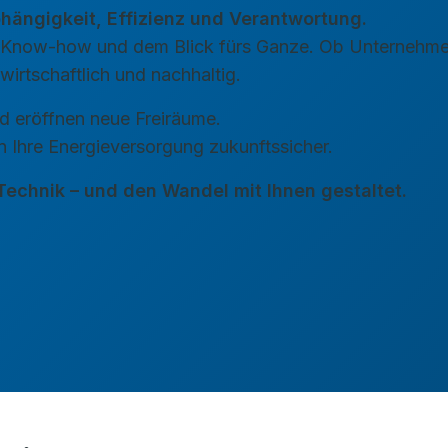
bhängigkeit, Effizienz und Verantwortung.
g, Know-how und dem Blick fürs Ganze. Ob Unternehme
wirtschaftlich und nachhaltig.
 eröffnen neue Freiräume.
 Ihre Energieversorgung zukunftssicher.
 Technik – und den Wandel mit Ihnen gestaltet.