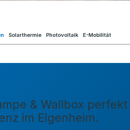
en
Solarthermie
Photovoltaik
E-Mobilität
mpe & Wallbox perfekt k
ienz im Eigenheim.