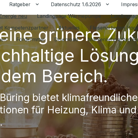
Ratgeber
Datenschutz 1.6.2026
Impre
Untermenü für Ratgeber umschalten
Untermenü f
Energie neu
Landingpage Wärmepumpe
Landingpag
 eine grünere Zuk
ant Kompetenzpartner
Aktuelles
Fliesenarbeiten (tou
gen
Fördermittel
Download
Markenlieferanten R
achhaltige Lösun
jedem Bereich.
Büring bietet klimafreundliche
ationen für Heizung, Klima und
.