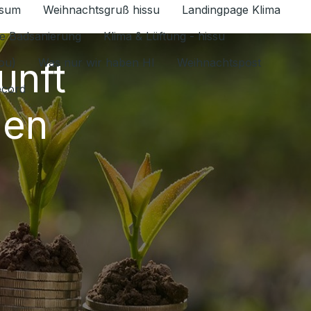
ssum
Weihnachtsgruß hissu
Landingpage Klima
ür Datenschutz 1.6.2026 umschalten
e Badsanierung
Klima & Lüftung - hissu
unft
jou)
Was nur wir haben HI
Weihnachtspost
ecord
gen