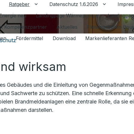
Ratgeber
Datenschutz 1.6.2026
Impre
Untermenü für Ratgeber umschalten
Untermenü f
Energie neu
Landingpage Wärmepumpe
Landingpag
ant Kompetenzpartner
Aktuelles
Fliesenarbeiten (tou
gen
Fördermittel
Download
Markenlieferanten R
schutz
und wirksam
g des Gebäudes und die Einleitung von Gegenmaßnahme
und Sachwerte zu schützen. Eine schnelle Erkennung
pielen Brandmeldeanlagen eine zentrale Rolle, da sie e
aßnahmen darstellen.