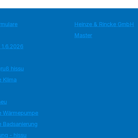
rmulare
Heinze & Rincke GmbH
Master
 1.6.2026
ruß hissu
 Klima
neu
e Wärmepumpe
 Badsanierung
ung - hissu