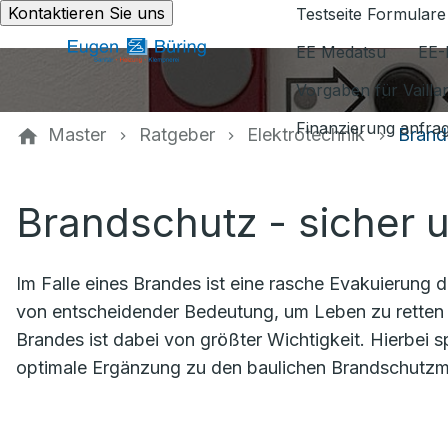
Kontaktieren Sie uns
Testseite Formulare
EE Medatsu
EE-
Vorgaben für Vaill
Finanzierung anfra
Master
Ratgeber
Elektrotechnik
Brand
Brandschutz - sicher 
Im Falle eines Brandes ist eine rasche Evakuierun
von entscheidender Bedeutung, um Leben zu retten 
Brandes ist dabei von größter Wichtigkeit. Hierbei s
optimale Ergänzung zu den baulichen Brandschutzm