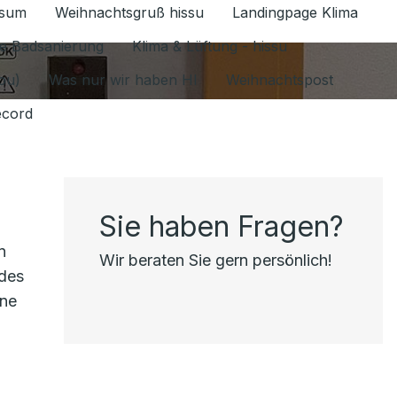
ssum
Weihnachtsgruß hissu
Landingpage Klima
ür Datenschutz 1.6.2026 umschalten
e Badsanierung
Klima & Lüftung - hissu
jou)
Was nur wir haben HI
Weihnachtspost
ecord
Sie haben Fragen?
n
Wir beraten Sie gern persönlich!
 des
ine