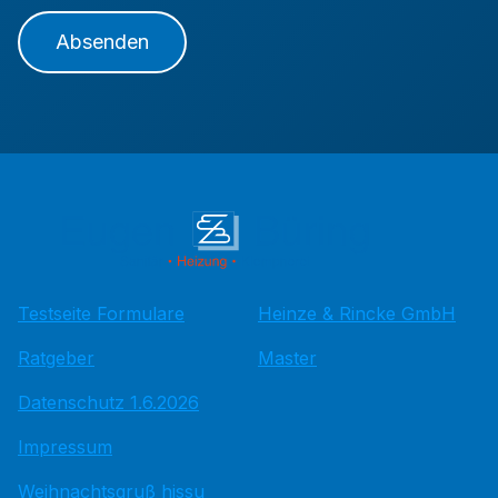
Absenden
Testseite Formulare
Heinze & Rincke GmbH
Ratgeber
Master
Datenschutz 1.6.2026
Impressum
Weihnachtsgruß hissu