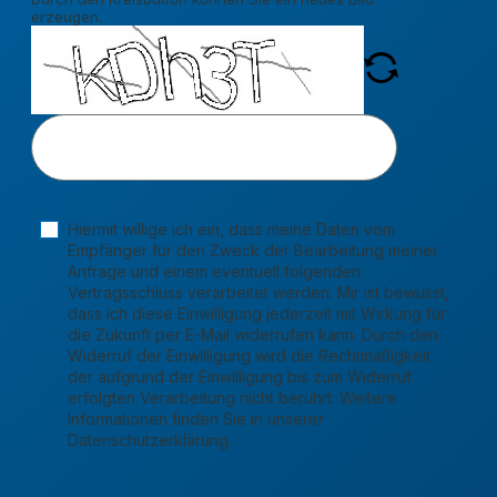
erzeugen.
Hiermit willige ich ein, dass meine Daten vom
Empfänger für den Zweck der Bearbeitung meiner
Anfrage und einem eventuell folgenden
Vertragsschluss verarbeitet werden. Mir ist bewusst,
dass ich diese Einwilligung jederzeit mit Wirkung für
die Zukunft per E-Mail widerrufen kann. Durch den
Widerruf der Einwilligung wird die Rechtmäßigkeit
der aufgrund der Einwilligung bis zum Widerruf
erfolgten Verarbeitung nicht berührt. Weitere
Informationen finden Sie in unserer
Datenschutzerklärung.