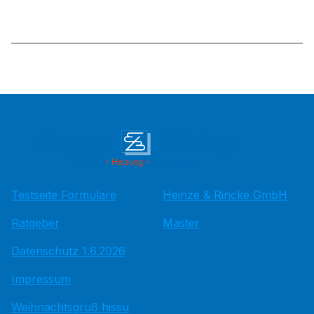
Testseite Formulare
Heinze & Rincke GmbH
Ratgeber
Master
Datenschutz 1.6.2026
Impressum
Weihnachtsgruß hissu