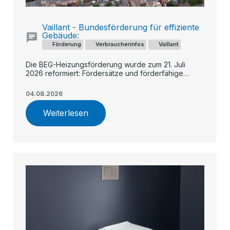
Vaillant - Bundesförderung für effiziente
Gebäude:
Förderung
Verbraucherinfos
Vaillant
Die BEG-Heizungsförderung wurde zum 21. Juli
2026 reformiert: Fördersätze und förderfähige
Kosten sinken künftig schrittweise, während
Geringverdiener und Familien stärker profitieren. Ein
04.08.2026
früher Antrag – etwa für eine Vaillant Wärmepumpe –
kann sich finanziell lohnen.
Weiterlesen