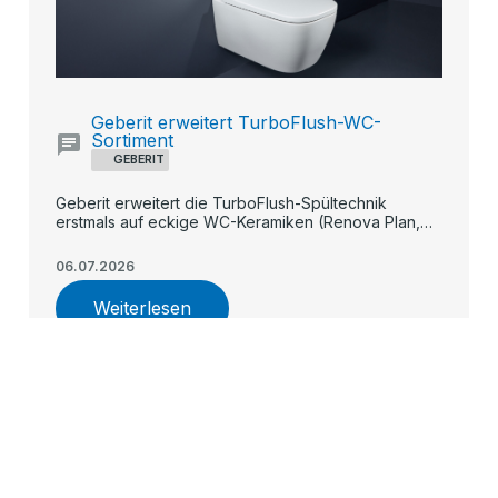
Geberit erweitert TurboFlush-WC-
Sortiment
GEBERIT
Geberit erweitert die TurboFlush-Spültechnik
erstmals auf eckige WC-Keramiken (Renova Plan,
iCon, teilgeschlossenes Renova) und macht die
spülrandlose, flüsterleise Flächenspülung damit in
06.07.2026
allen Preissegmenten verfügbar.
Weiterlesen