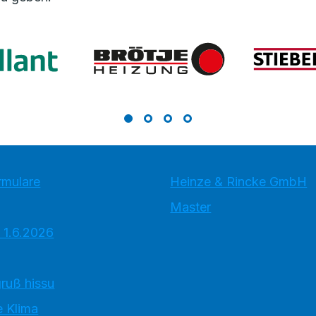
rmulare
Heinze & Rincke GmbH
Master
 1.6.2026
ruß hissu
 Klima