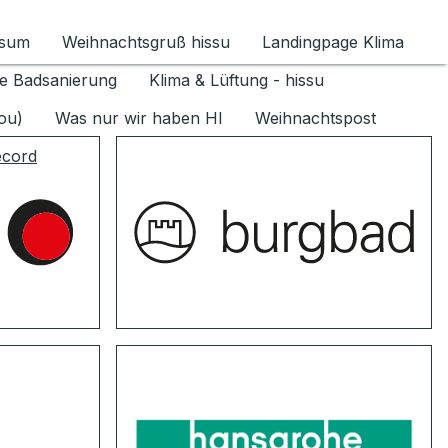
ssum
Weihnachtsgruß hissu
Landingpage Klima
ür Datenschutz 1.6.2026 umschalten
e Badsanierung
Klima & Lüftung - hissu
jou)
Was nur wir haben HI
Weihnachtspost
ecord