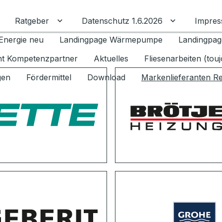
Ratgeber
Datenschutz 1.6.2026
Impre
Untermenü für Ratgeber umschalten
Untermenü f
Energie neu
Landingpage Wärmepumpe
Landingpag
ant Kompetenzpartner
Aktuelles
Fliesenarbeiten (tou
gen
Fördermittel
Download
Markenlieferanten R