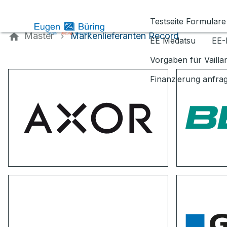
Kontaktieren Sie uns
Testseite Formulare
Master
Markenlieferanten Record
EE Medatsu
EE-
Vorgaben für Vaill
Finanzierung anfra