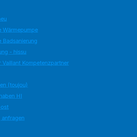
neu
e Wärmepumpe
 Badsanierung
ung - hissu
 Vaillant Kompetenzpartner
ten (toujou)
 haben HI
ost
g anfragen