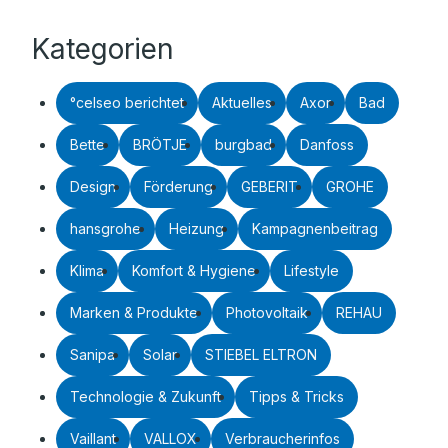
Kategorien
°celseo berichtet
Aktuelles
Axor
Bad
Bette
BRÖTJE
burgbad
Danfoss
Design
Förderung
GEBERIT
GROHE
hansgrohe
Heizung
Kampagnenbeitrag
Klima
Komfort & Hygiene
Lifestyle
Marken & Produkte
Photovoltaik
REHAU
Sanipa
Solar
STIEBEL ELTRON
Technologie & Zukunft
Tipps & Tricks
Vaillant
VALLOX
Verbraucherinfos