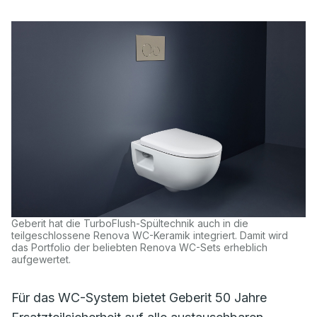
Geberit hat die TurboFlush-Spültechnik auch in die
teilgeschlossene Renova WC-Keramik integriert. Damit wird
das Portfolio der beliebten Renova WC-Sets erheblich
aufgewertet.
Für das WC-System bietet Geberit 50 Jahre