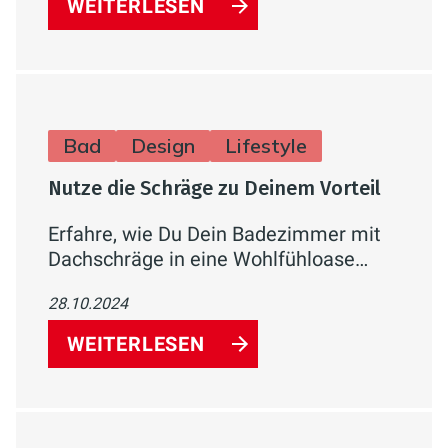
WEITERLESEN
Nutzen-Balance.
Bad
Design
Lifestyle
Nutze die Schräge zu Deinem Vorteil
Erfahre, wie Du Dein Badezimmer mit
Dachschräge in eine Wohlfühloase
verwandelst. Mit cleverer
28.10.2024
Raumplanung, maßgefertigten Möbeln
und der richtigen Farbwahl wird Dein
WEITERLESEN
Bad zum stilvollen Rückzugsort.