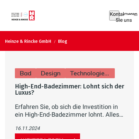
Kontaktieren
Sie uns
Heinze & Rincke GmbH
Blog
Bad
Design
Technologie & Zukunft
High-End-Badezimmer: Lohnt sich der
Luxus?
Erfahren Sie, ob sich die Investition in
ein High-End-Badezimmer lohnt. Alles
über luxuriöse Features wie
16.11.2024
Regenduschen, Infrarotkabinen und
Designermöbel sowie deren Kosten-