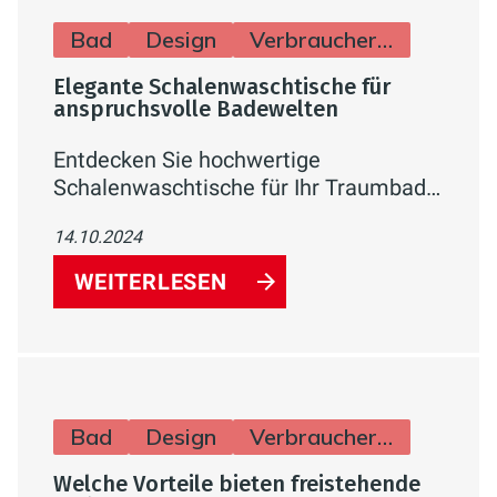
Bad
Design
Verbraucherinfos
Elegante Schalenwaschtische für
anspruchsvolle Badewelten
Entdecken Sie hochwertige
Schalenwaschtische für Ihr Traumbad.
Moderne Designs, erstklassige
14.10.2024
Materialien und innovative Funktionen
vereint. Jetzt inspirieren lassen!
WEITERLESEN
Bad
Design
Verbraucherinfos
Welche Vorteile bieten freistehende