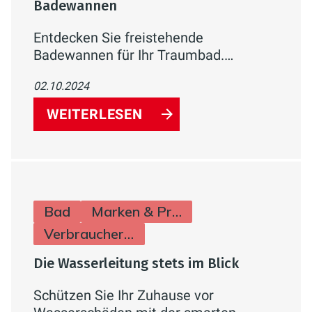
Badewannen
Entdecken Sie freistehende
Badewannen für Ihr Traumbad.
Exklusives Design, Komfort und
02.10.2024
Entspannung. Jetzt Modelle und Tipps
zur Planung erfahren!
WEITERLESEN
Bad
Marken & Produkte
Verbraucherinfos
Die Wasserleitung stets im Blick
Schützen Sie Ihr Zuhause vor