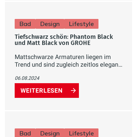
Bad
Design
Lifestyle
Tiefschwarz schön: Phantom Black
und Matt Black von GROHE
Mattschwarze Armaturen liegen im
Trend und sind zugleich zeitlos elegant.
GROHEs Black Kollektion bietet die
06.08.2024
mattschwarzen Varianten Phantom
Black und Matt Black.
WEITERLESEN
Bad
Design
Lifestyle