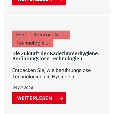
Bad
Komfort & Hygiene
Technologie & Zukunft
Die Zukunft der Badezimmerhygiene:
Berührungslose Technologien
Entdecken Sie, wie berührungslose
Technologien die Hygiene in
Badezimmern revolutionieren. Erfahren
28.08.2024
Sie mehr über automatische
Wasserhähne, Toilettenspülungen und
WEITERLESEN
Desinfektionssysteme, die Komfort und
Gesundheit verbessern.