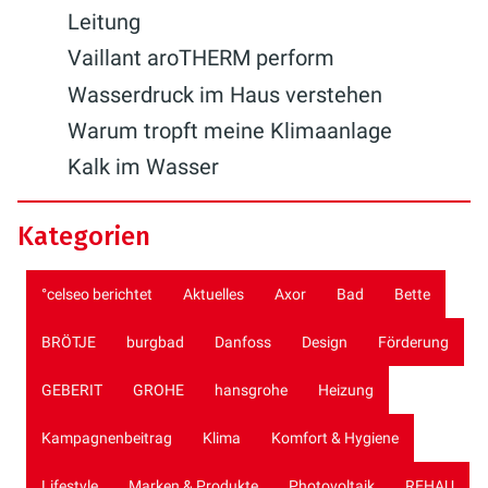
Leitung
Vaillant aroTHERM perform
Wasserdruck im Haus verstehen
Warum tropft meine Klimaanlage
Kalk im Wasser
Kategorien
°celseo berichtet
Aktuelles
Axor
Bad
Bette
BRÖTJE
burgbad
Danfoss
Design
Förderung
GEBERIT
GROHE
hansgrohe
Heizung
Kampagnenbeitrag
Klima
Komfort & Hygiene
Lifestyle
Marken & Produkte
Photovoltaik
REHAU