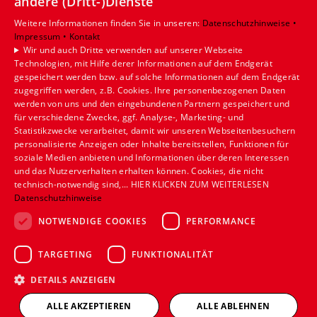
andere (Dritt-)Dienste
Privatkunden
Gewerbekunden
Weitere Informationen finden Sie in unseren:
Datenschutzhinweise •
Impressum •
Kontakt
Karriere
Wir und auch Dritte verwenden auf unserer Webseite
Unternehmen
Technologien, mit Hilfe derer Informationen auf dem Endgerät
gespeichert werden bzw. auf solche Informationen auf dem Endgerät
Standort
zugegriffen werden, z.B. Cookies. Ihre personenbezogenen Daten
werden von uns und den eingebundenen Partnern gespeichert und
Münster
für verschiedene Zwecke, ggf. Analyse-, Marketing- und
Statistikzwecke verarbeitet, damit wir unseren Webseitenbesuchern
personalisierte Anzeigen oder Inhalte bereitstellen, Funktionen für
soziale Medien anbieten und Informationen über deren Interessen
und das Nutzerverhalten erhalten können. Cookies, die nicht
technisch-notwendig sind,... HIER KLICKEN ZUM WEITERLESEN
Datenschutzhinweise
NOTWENDIGE COOKIES
PERFORMANCE
TARGETING
FUNKTIONALITÄT
DETAILS ANZEIGEN
ALLE AKZEPTIEREN
ALLE ABLEHNEN