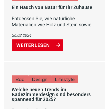
Ein Hauch von Natur für Ihr Zuhause
Entdecken Sie, wie natürliche
Materialien wie Holz und Stein sowie
harmonische Farben Ihr Badezimmer in
26.02.2024
eine entspannende Oase verwandeln
können. Erfahren Sie mehr über den
WEITERLESEN
Trend zu nachhaltiger Gestaltung und
biophile Designansätze.
Bad
Design
Lifestyle
Welche neuen Trends im
Badezimmerdesign sind besonders
spannend für 2025?