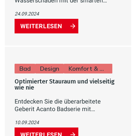
Wasserschäden mit der smarten
RE.GUARD 2.0 Wassersteuerung von
24.09.2024
REHAU. Überwachen Sie Ihre
Wasserleitungen effektiv und
WEITERLESEN
sorgenfrei
Bad
Design
Komfort & Hygiene
Optimierter Stauraum und vielseitig
wie nie
Entdecken Sie die überarbeitete
Geberit Acanto Badserie mit
erweiterten Funktionen, verbessertem
10.09.2024
Stauraum und zeitgemäßem Design.
WEITERLESEN