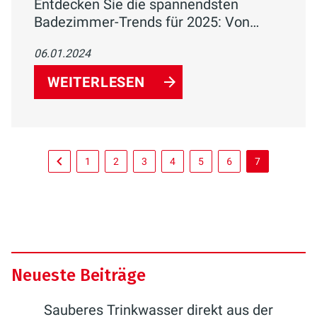
Entdecken Sie die spannendsten
Badezimmer-Trends für 2025: Von
nachhaltigen Materialien über Smart-
06.01.2024
Home-Technologien bis hin zu
Wellness-Oasen. Gestalten Sie Ihr
WEITERLESEN
Traumbad der Zukunft!
1
2
3
4
5
6
7
Neueste Beiträge
Sauberes Trinkwasser direkt aus der