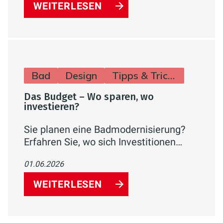
Wasseraufbereitung sparen können.
WEITERLESEN
Bad
Design
Tipps & Tricks
Das Budget – Wo sparen, wo
investieren?
Sie planen eine Badmodernisierung?
Erfahren Sie, wo sich Investitionen
wirklich lohnen (Abdichtung,
01.06.2026
Installation, Lüftung) und an welchen
Stellen Sie clever sparen können –
WEITERLESEN
inklusive Kostenrichtwerten.