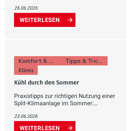
Armaturenlinie für Waschtisch, Bidet,
26.06.2026
Dusche und Badewanne –
energiesparend, wassereffizient und
WEITERLESEN
komfortabel.
Komfort & Hygiene
Tipps & Tricks
Klima
Kühl durch den Sommer
Praxistipps zur richtigen Nutzung einer
Split-Klimaanlage im Sommer:
Temperatur, Verbrauch,
23.06.2026
Lüftungsverhalten und Effizienzklassen
einfach erklärt.
WEITERLESEN