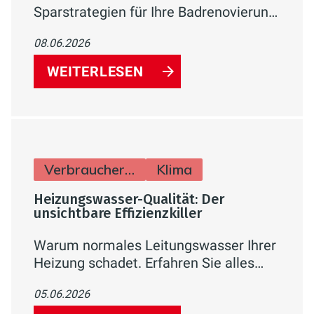
Sparstrategien für Ihre Badrenovierung
– von phasenweiser Umsetzung über
08.06.2026
Fördermittel bis hin zu Eigenleistung.
So holen Sie das Maximum aus Ihrem
WEITERLESEN
Budget heraus.
Verbraucherinfos
Klima
Heizungswasser-Qualität: Der
unsichtbare Effizienzkiller
Warum normales Leitungswasser Ihrer
Heizung schadet. Erfahren Sie alles
über die VDI 2035, Kalkschutz und wie
05.06.2026
Sie Heizkosten durch