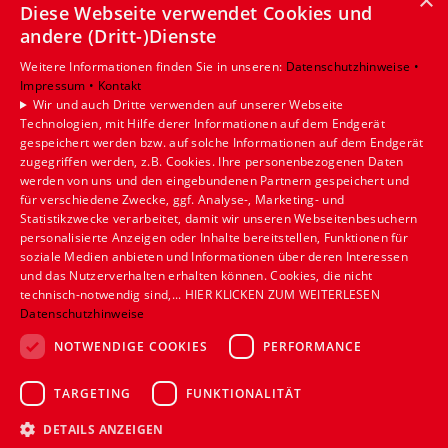
×
Diese Webseite verwendet Cookies und
Leistungen
andere (Dritt-)Dienste
Privatkunden
Gewerbekunden
Weitere Informationen finden Sie in unseren:
Datenschutzhinweise •
Impressum •
Kontakt
Karriere
Wir und auch Dritte verwenden auf unserer Webseite
Unternehmen
Technologien, mit Hilfe derer Informationen auf dem Endgerät
gespeichert werden bzw. auf solche Informationen auf dem Endgerät
Standort
zugegriffen werden, z.B. Cookies. Ihre personenbezogenen Daten
werden von uns und den eingebundenen Partnern gespeichert und
Münster
für verschiedene Zwecke, ggf. Analyse-, Marketing- und
Statistikzwecke verarbeitet, damit wir unseren Webseitenbesuchern
personalisierte Anzeigen oder Inhalte bereitstellen, Funktionen für
soziale Medien anbieten und Informationen über deren Interessen
und das Nutzerverhalten erhalten können. Cookies, die nicht
technisch-notwendig sind,... HIER KLICKEN ZUM WEITERLESEN
Datenschutzhinweise
NOTWENDIGE COOKIES
PERFORMANCE
TARGETING
FUNKTIONALITÄT
DETAILS ANZEIGEN