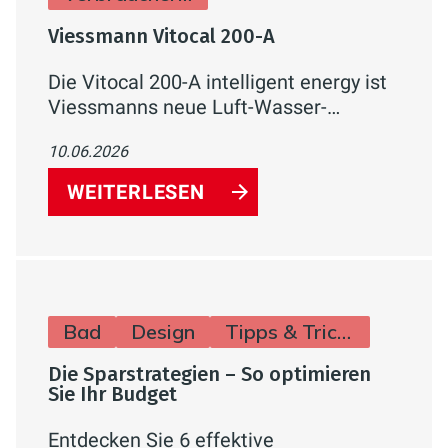
Viessmann Vitocal 200-A
Die Vitocal 200-A intelligent energy ist
Viessmanns neue Luft-Wasser-
Wärmepumpe für Ein- und
10.06.2026
Zweifamilienhäuser. Mit natürlichem
Kältemittel R290, bis zu 75 °C
WEITERLESEN
Vorlauftemperatur und integrierter
Hydraulik in der Außeneinheit.
Bad
Design
Tipps & Tricks
Die Sparstrategien – So optimieren
Sie Ihr Budget
Entdecken Sie 6 effektive