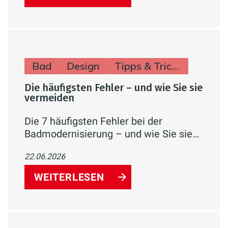
Bad
Design
Tipps & Tricks
Die häufigsten Fehler – und wie Sie sie
vermeiden
Die 7 häufigsten Fehler bei der
Badmodernisierung – und wie Sie sie
mit guter Planung, dem richtigen
22.06.2026
Handwerker und verfügbaren
Förderungen von Anfang an vermeiden.
WEITERLESEN