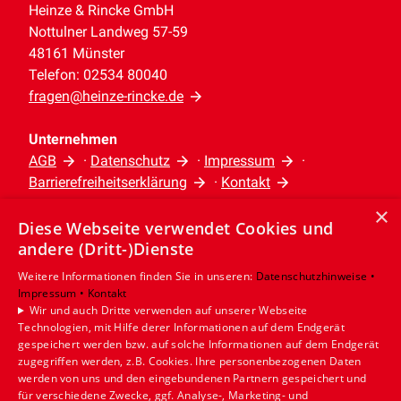
Heinze & Rincke GmbH
Nottulner Landweg 57-59
48161 Münster
Telefon: 02534 80040
fragen@heinze-rincke.de
Unternehmen
AGB
·
Datenschutz
·
Impressum
·
Barrierefreiheitserklärung
·
Kontakt
×
Diese Webseite verwendet Cookies und
Leistungen
andere (Dritt-)Dienste
Privatkunden
Gewerbekunden
Weitere Informationen finden Sie in unseren:
Datenschutzhinweise •
Impressum •
Kontakt
Karriere
Wir und auch Dritte verwenden auf unserer Webseite
Unternehmen
Technologien, mit Hilfe derer Informationen auf dem Endgerät
gespeichert werden bzw. auf solche Informationen auf dem Endgerät
Standort
zugegriffen werden, z.B. Cookies. Ihre personenbezogenen Daten
werden von uns und den eingebundenen Partnern gespeichert und
Münster
für verschiedene Zwecke, ggf. Analyse-, Marketing- und