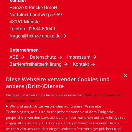
Kontakt
System entfernt werden. Mithilfe einer
am Haus angebracht werden.
Heinze & Rincke GmbH
Dosierlösung werden Mineralstoffe ins
In der Zisterne wird das Wasser
Nottulner Landweg 57-59
Wasser gegeben, die die
48161 Münster
gefiltert.
Kalksteinbildung miniminieren.
Telefon: 02534 80040
Mithilfe einer Pumpe und eines
fragen@heinze-rincke.de
eigens für die
Regenwassernutzungsanlage
Unternehmen
AGB
·
Datenschutz
·
Impressum
·
verlegten Verteilernetzes wird das
Barrierefreiheitserklärung
·
Kontakt
Wasser zu den Verbrauchsstellen
×
transportiert.
Diese Webseite verwendet Cookies und
Leistungen
andere (Dritt-)Dienste
Privatkunden
Unser Tipp
Gewerbekunden
Weitere Informationen finden Sie in unseren:
Datenschutzhinweise •
Da Sie ein zweites Verteilnetz
Impressum •
Kontakt
Karriere
Wir und auch Dritte verwenden auf unserer Webseite
Unternehmen
benötigen, sollten Sie mit
Technologien, mit Hilfe derer Informationen auf dem Endgerät
gespeichert werden bzw. auf solche Informationen auf dem Endgerät
fachmännischer Unterstützung genau
Standort
zugegriffen werden, z.B. Cookies. Ihre personenbezogenen Daten
planen, wo Sie das aufbereitete
werden von uns und den eingebundenen Partnern gespeichert und
Münster