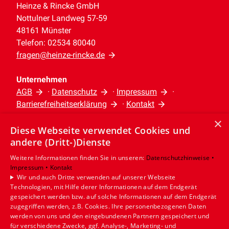
Heinze & Rincke GmbH
Nottulner Landweg 57-59
48161 Münster
Telefon: 02534 80040
fragen@heinze-rincke.de
Unternehmen
AGB
·
Datenschutz
·
Impressum
·
Barrierefreiheitserklärung
·
Kontakt
×
Diese Webseite verwendet Cookies und
Leistungen
andere (Dritt-)Dienste
Privatkunden
Gewerbekunden
Weitere Informationen finden Sie in unseren:
Datenschutzhinweise •
Impressum •
Kontakt
Karriere
Wir und auch Dritte verwenden auf unserer Webseite
Unternehmen
Technologien, mit Hilfe derer Informationen auf dem Endgerät
gespeichert werden bzw. auf solche Informationen auf dem Endgerät
Standort
zugegriffen werden, z.B. Cookies. Ihre personenbezogenen Daten
werden von uns und den eingebundenen Partnern gespeichert und
Münster
für verschiedene Zwecke, ggf. Analyse-, Marketing- und