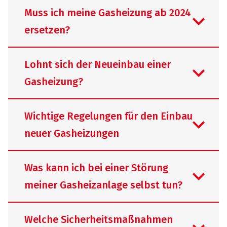
Muss ich meine Gasheizung ab 2024
ersetzen?
Lohnt sich der Neueinbau einer
Gasheizung?
Bestehende Gasheizungen müssen
nicht automatisch ersetzt werden. Sie
Wichtige Regelungen für den Einbau
dürfen in der Regel weiter betrieben
neuer Gasheizungen
und bei Bedarf repariert werden. Wird
Beim Neueinbau einer Gasheizung
jedoch eine neue Heizung geplant,
gelten inzwischen deutlich veränderte
Was kann ich bei einer Störung
sollten die aktuellen gesetzlichen
Rahmenbedingungen. Wer heute eine
meiner Gasheizanlage selbst tun?
Vorgaben, die kommunale
neue Heizung plant, sollte deshalb
Im Rahmen der Energiewende und der
Wärmeplanung und mögliche
nicht nur die Anschaffungskosten
fortschreitenden
Alternativen geprüft werden.
Welche Sicherheitsmaßnahmen
betrachten, sondern auch gesetzliche