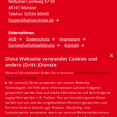
Nottulner Landweg 57-59
nachgerüstet werden muss.
frühere Stichtage.
ob eine Förderung möglich ist. Für
48161 Münster
H2-Ready Gasheizungen
Telefon: 02534 80040
förderfähige Heizsysteme läuft die
Bis wann soll der Check erfolgt sein?
Diese Heizungen können unter
fragen@heinze-rincke.de
Zuschussförderung über die KfW. Seit
Bis zum 30. September 2024 sollen
bestimmten Voraussetzungen von
dem
21.07.2026
gelten dafür neue
Besitzer von Gasheizungen den Check
Unternehmen
Erdgas auf reinen Wasserstoff
Förderbedingungen nach dem
AGB
·
Datenschutz
·
Impressum
·
durchführen lassen. Ob es Strafen bei
umgerüstet werden.
Barrierefreiheitserklärung
·
Kontakt
Gebäudemodernisierungsgesetz
Nichteinhaltung der Frist gibt, ist
Übergangsfristen in
×
(GModG)
.
derzeit noch ungeklärt. Aber: Wer
Diese Webseite verwendet Cookies und
Leistungen
Mehrfamilienhäusern
sparen will, kommt am Heizungscheck
Die Förderhöhe hängt unter anderem
andere (Dritt-)Dienste
Privatkunden
Für Gasetagenheizungen können bis zu
nicht vorbei.
von der geplanten Heizungsanlage, der
Gewerbekunden
Weitere Informationen finden Sie in unseren:
Datenschutzhinweise •
13 Jahre Übergangsfrist in Anspruch
Impressum •
Kontakt
Karriere
Nutzung des Gebäudes, dem
Gibt es auch Ausnahmen?
Wir und auch Dritte verwenden auf unserer Webseite
genommen werden.
Unternehmen
bisherigen Heizsystem und den
Technologien, mit Hilfe derer Informationen auf dem Endgerät
Der Heizungscheck entfällt, wenn
gespeichert werden bzw. auf solche Informationen auf dem Endgerät
Beratungspflicht
persönlichen Voraussetzungen ab.
innerhalb der letzten zwei Jahre eine
Standort
zugegriffen werden, z.B. Cookies. Ihre personenbezogenen Daten
Vor dem Einbau einer neuen Heizung,
werden von uns und den eingebundenen Partnern gespeichert und
Reine Gasheizungen sind in der Regel
Münster
vergleichbare Prüfung durchgeführt
für verschiedene Zwecke, ggf. Analyse-, Marketing- und
die mit flüssigen oder gasförmigen
nicht förderfähig.
wurde, das Gebäude im Rahmen eines
Statistikzwecke verarbeitet, damit wir unseren Webseitenbesuchern