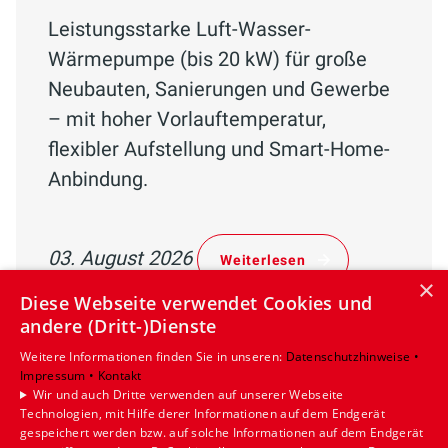
Leistungsstarke Luft-Wasser-
Wärmepumpe (bis 20 kW) für große
Neubauten, Sanierungen und Gewerbe
– mit hoher Vorlauftemperatur,
flexibler Aufstellung und Smart-Home-
Anbindung.
03. August 2026
Weiterlesen
×
Diese Webseite verwendet Cookies und
andere (Dritt-)Dienste
Weitere Informationen finden Sie in unseren:
Datenschutzhinweise •
Impressum •
Kontakt
Wir und auch Dritte verwenden auf unserer Webseite
Technologien, mit Hilfe derer Informationen auf dem Endgerät
gespeichert werden bzw. auf solche Informationen auf dem Endgerät