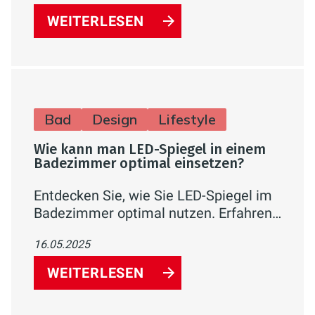
erleichtern die Reinigung. Schützen Sie
WEITERLESEN
Ihre Armaturen und Badflächen effektiv
vor Kalk – für ein gepflegtes und
hygienisches Badezimmer.
Bad
Design
Lifestyle
Wie kann man LED-Spiegel in einem
Badezimmer optimal einsetzen?
Entdecken Sie, wie Sie LED-Spiegel im
Badezimmer optimal nutzen. Erfahren
Sie alles über Lichtqualität,
16.05.2025
Energieeffizienz, platzsparende
Lösungen, Sicherheit und stilvolles
WEITERLESEN
Design für Ihr Bad.