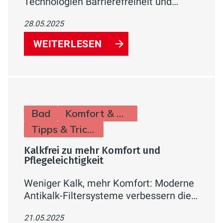
Technologien Barrierefreiheit und
Sicherheit im Badezimmer erhöhen –
28.05.2025
für mehr Komfort, Schutz und
Lebensqualität für alle Generationen.
WEITERLESEN
Bad
Komfort & Hygiene
Tipps & Tricks
Kalkfrei zu mehr Komfort und
Pflegeleichtigkeit
Weniger Kalk, mehr Komfort: Moderne
Antikalk-Filtersysteme verbessern die
Wasserqualität im Badezimmer,
21.05.2025
reduzieren Kalkablagerungen und