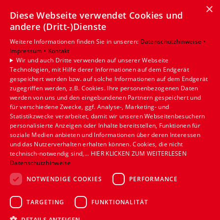
×
Diese Webseite verwendet Cookies und
Leistungen
andere (Dritt-)Dienste
Privatkunden
Gewerbekunden
Weitere Informationen finden Sie in unseren:
Datenschutzhinweise •
Impressum •
Kontakt
Karriere
Wir und auch Dritte verwenden auf unserer Webseite
Unternehmen
Technologien, mit Hilfe derer Informationen auf dem Endgerät
gespeichert werden bzw. auf solche Informationen auf dem Endgerät
Standort
zugegriffen werden, z.B. Cookies. Ihre personenbezogenen Daten
werden von uns und den eingebundenen Partnern gespeichert und
Münster
für verschiedene Zwecke, ggf. Analyse-, Marketing- und
Statistikzwecke verarbeitet, damit wir unseren Webseitenbesuchern
personalisierte Anzeigen oder Inhalte bereitstellen, Funktionen für
soziale Medien anbieten und Informationen über deren Interessen
und das Nutzerverhalten erhalten können. Cookies, die nicht
technisch-notwendig sind,... HIER KLICKEN ZUM WEITERLESEN
Datenschutzhinweise
NOTWENDIGE COOKIES
PERFORMANCE
TARGETING
FUNKTIONALITÄT
DETAILS ANZEIGEN