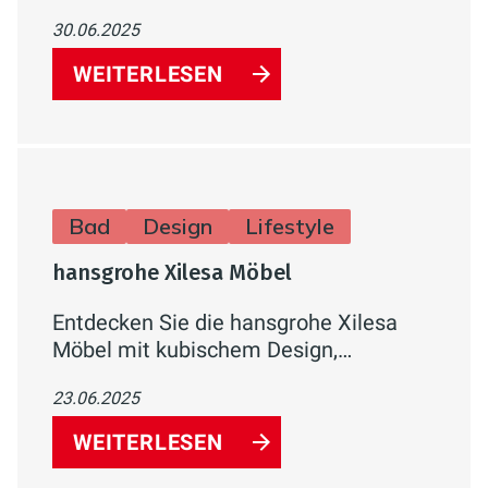
Waschbecken oder Tritthocker sorgen
30.06.2025
für mehr Komfort, Sicherheit und
Funktionalität für Groß und Klein im
WEITERLESEN
Familienbad.
Bad
Design
Lifestyle
hansgrohe Xilesa Möbel
Entdecken Sie die hansgrohe Xilesa
Möbel mit kubischem Design,
nachhaltigen Materialien und smarten
23.06.2025
Funktionen für Ihr Badezimme
WEITERLESEN