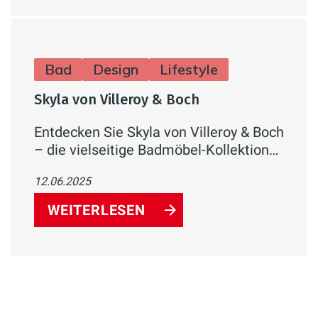
Bad
Design
Lifestyle
Skyla von Villeroy & Boch
Entdecken Sie Skyla von Villeroy & Boch
– die vielseitige Badmöbel-Kollektion
mit modernem Design, innovativen
12.06.2025
Features und nachhaltigen
Technologien. Wählen Sie aus acht
WEITERLESEN
Farben, sechs Größen und zwei
Armaturen-Finishes für Ihr individuelles
Traumbad.