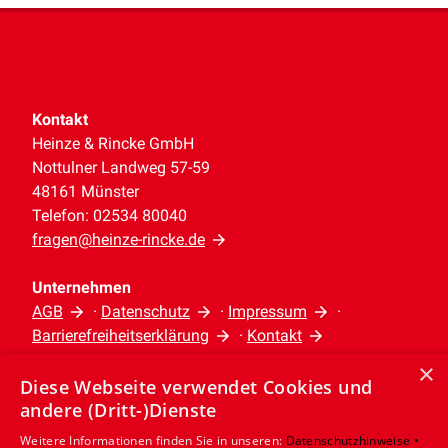
Kontakt
Heinze & Rincke GmbH
Nottulner Landweg 57-59
48161 Münster
Telefon: 02534 80040
fragen@heinze-rincke.de
Unternehmen
AGB
·
Datenschutz
·
Impressum
·
Barrierefreiheitserklärung
·
Kontakt
×
Diese Webseite verwendet Cookies und
Leistungen
andere (Dritt-)Dienste
Privatkunden
Gewerbekunden
Weitere Informationen finden Sie in unseren:
Datenschutzhinweise •