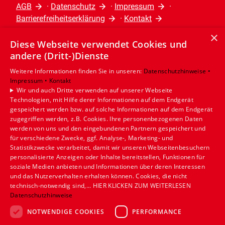
Wärmeerzeugers, der auch Heizkörper,
blockieren und Ihre Heizung
AGB
·
Datenschutz
·
Impressum
·
Heizungsrohre und eventuell
Barrierefreiheitserklärung
·
Kontakt
ineffizient machen. Der Filter
zusätzliche Komponenten umfassen
sollte regelmäßig gewechselt
×
Diese Webseite verwendet Cookies und
kann. Hierbei ist eine größere
Leistungen
oder gereinigt werden, abhängig
andere (Dritt-)Dienste
Privatkunden
finanzielle Investition erforderlich. Falls
von Faktoren wie Haustieren oder
Gewerbekunden
Weitere Informationen finden Sie in unseren:
Datenschutzhinweise •
die Immobilie jedoch mittel- und
Allergien.
Impressum •
Kontakt
Karriere
Wir und auch Dritte verwenden auf unserer Webseite
langfristig genutzt werden soll, erweist
Unternehmen
Technologien, mit Hilfe derer Informationen auf dem Endgerät
3. Wie oft sollte eine Gasheizung
sich die Modernisierung als rentabel.
gespeichert werden bzw. auf solche Informationen auf dem Endgerät
Standort
zugegriffen werden, z.B. Cookies. Ihre personenbezogenen Daten
gewartet werden?
werden von uns und den eingebundenen Partnern gespeichert und
Münster
für verschiedene Zwecke, ggf. Analyse-, Marketing- und
Es wird empfohlen, vor Beginn der
Statistikzwecke verarbeitet, damit wir unseren Webseitenbesuchern
personalisierte Anzeigen oder Inhalte bereitstellen, Funktionen für
kalten Jahreszeit eine jährliche
soziale Medien anbieten und Informationen über deren Interessen
Wartung durchzuführen. Ein Fachmann
und das Nutzerverhalten erhalten können. Cookies, die nicht
technisch-notwendig sind,... HIER KLICKEN ZUM WEITERLESEN
kann sicherstellen, dass alle Teile
Datenschutzhinweise
ordnungsgemäß funktionieren und
NOTWENDIGE COOKIES
PERFORMANCE
potenzielle Probleme frühzeitig