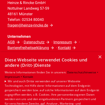
Heinze & Rincke GmbH
Nottulner Landweg 57-59
48161 Münster
Telefon: 02534 80040
fragen@heinze-rincke.de
Unternehmen
AGB
·
Datenschutz
·
Impressum
·
Barrierefreiheitserklärung
·
Kontakt
×
Diese Webseite verwendet Cookies und
Leistungen
andere (Dritt-)Dienste
Privatkunden
Gewerbekunden
Weitere Informationen finden Sie in unseren:
Datenschutzhinweise •
Impressum •
Kontakt
Karriere
Wir und auch Dritte verwenden auf unserer Webseite
Unternehmen
Technologien, mit Hilfe derer Informationen auf dem Endgerät
gespeichert werden bzw. auf solche Informationen auf dem Endgerät
Standort
zugegriffen werden, z.B. Cookies. Ihre personenbezogenen Daten
werden von uns und den eingebundenen Partnern gespeichert und
Münster
für verschiedene Zwecke, ggf. Analyse-, Marketing- und