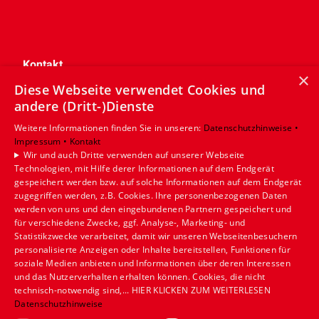
Kontakt
×
Heinze & Rincke GmbH
Diese Webseite verwendet Cookies und
Nottulner Landweg 57-59
andere (Dritt-)Dienste
48161 Münster
Weitere Informationen finden Sie in unseren:
Datenschutzhinweise •
Telefon: 02534 80040
Impressum •
Kontakt
fragen@heinze-rincke.de
Wir und auch Dritte verwenden auf unserer Webseite
Technologien, mit Hilfe derer Informationen auf dem Endgerät
gespeichert werden bzw. auf solche Informationen auf dem Endgerät
Unternehmen
zugegriffen werden, z.B. Cookies. Ihre personenbezogenen Daten
AGB
·
Datenschutz
·
Impressum
·
werden von uns und den eingebundenen Partnern gespeichert und
Barrierefreiheitserklärung
·
Kontakt
für verschiedene Zwecke, ggf. Analyse-, Marketing- und
Statistikzwecke verarbeitet, damit wir unseren Webseitenbesuchern
personalisierte Anzeigen oder Inhalte bereitstellen, Funktionen für
Leistungen
soziale Medien anbieten und Informationen über deren Interessen
Privatkunden
und das Nutzerverhalten erhalten können. Cookies, die nicht
technisch-notwendig sind,... HIER KLICKEN ZUM WEITERLESEN
Gewerbekunden
Datenschutzhinweise
Karriere