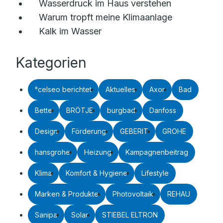
Wasserdruck im Haus verstehen
Warum tropft meine Klimaanlage
Kalk im Wasser
Kategorien
°celseo berichtet
Aktuelles
Axor
Bad
Bette
BRÖTJE
burgbad
Danfoss
Design
Förderung
GEBERIT
GROHE
hansgrohe
Heizung
Kampagnenbeitrag
Klima
Komfort & Hygiene
Lifestyle
Marken & Produkte
Photovoltaik
REHAU
Sanipa
Solar
STIEBEL ELTRON