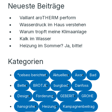
Neueste Beiträge
Vaillant aroTHERM perform
Wasserdruck im Haus verstehen
Warum tropft meine Klimaanlage
Kalk im Wasser
Heizung im Sommer? Ja, bitte!
Kategorien
°celseo berichtet
Aktuelles
Axor
Bad
Bette
BRÖTJE
burgbad
Danfoss
Design
Förderung
GEBERIT
GROHE
hansgrohe
Heizung
Kampagnenbeitrag