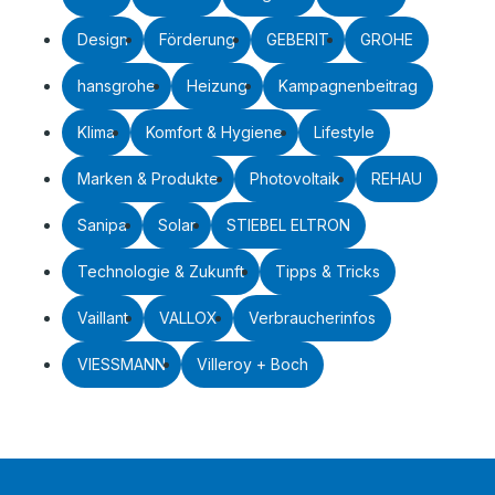
Design
Förderung
GEBERIT
GROHE
hansgrohe
Heizung
Kampagnenbeitrag
Klima
Komfort & Hygiene
Lifestyle
Marken & Produkte
Photovoltaik
REHAU
Sanipa
Solar
STIEBEL ELTRON
Technologie & Zukunft
Tipps & Tricks
Vaillant
VALLOX
Verbraucherinfos
VIESSMANN
Villeroy + Boch