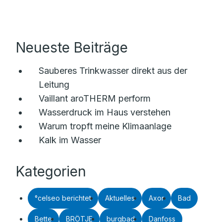
Neueste Beiträge
Sauberes Trinkwasser direkt aus der
Leitung
Vaillant aroTHERM perform
Wasserdruck im Haus verstehen
Warum tropft meine Klimaanlage
Kalk im Wasser
Kategorien
°celseo berichtet
Aktuelles
Axor
Bad
Bette
BRÖTJE
burgbad
Danfoss