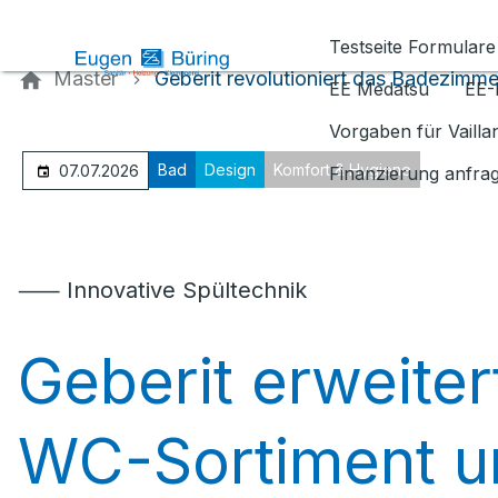
Kontaktieren Sie uns
Testseite Formulare
Master
Geberit revolutioniert das Badezimme
EE Medatsu
EE-
Vorgaben für Vaill
Bad
Design
Komfort & Hygiene
07.07.2026
Finanzierung anfra
⸺ Innovative Spültechnik
Geberit erweiter
WC-Sortiment u