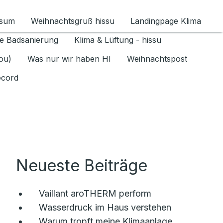
ssum
Weihnachtsgruß hissu
Landingpage Klima
ür Datenschutz 1.6.2026 umschalten
e Badsanierung
Klima & Lüftung - hissu
jou)
Was nur wir haben HI
Weihnachtspost
ecord
Neueste Beiträge
Vaillant aroTHERM perform
Wasserdruck im Haus verstehen
Warum tropft meine Klimaanlage