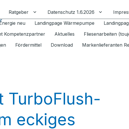
Ratgeber
Datenschutz 1.6.2026
Impre
Untermenü für Ratgeber umschalten
Untermenü f
r
Energie neu
Landingpage Wärmepumpe
Landingpag
ant Kompetenzpartner
Aktuelles
Fliesenarbeiten (tou
gen
Fördermittel
Download
Markenlieferanten R
t TurboFlush-
m eckiges