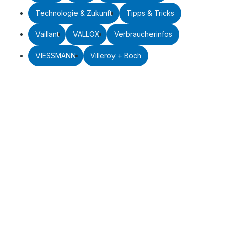
Technologie & Zukunft
Tipps & Tricks
Vaillant
VALLOX
Verbraucherinfos
VIESSMANN
Villeroy + Boch