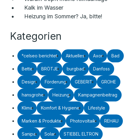
Kalk im Wasser
Heizung im Sommer? Ja, bitte!
Kategorien
°celseo berichtet
Aktuelles
Axor
Bad
Bette
BRÖTJE
burgbad
Danfoss
Design
Förderung
GEBERIT
GROHE
hansgrohe
Heizung
Kampagnenbeitrag
Klima
Komfort & Hygiene
Lifestyle
Marken & Produkte
Photovoltaik
REHAU
Sanipa
Solar
STIEBEL ELTRON