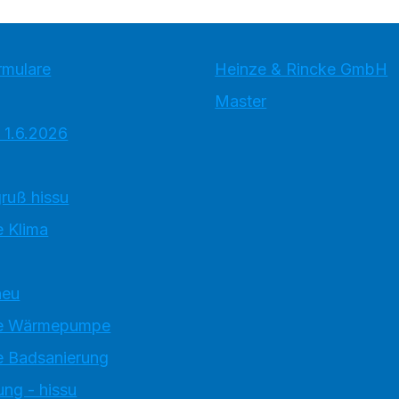
rmulare
Heinze & Rincke GmbH
Master
 1.6.2026
ruß hissu
 Klima
neu
e Wärmepumpe
 Badsanierung
ung - hissu