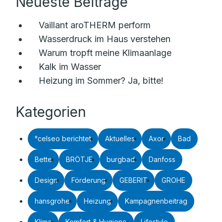
Neueste Beiträge
Vaillant aroTHERM perform
Wasserdruck im Haus verstehen
Warum tropft meine Klimaanlage
Kalk im Wasser
Heizung im Sommer? Ja, bitte!
Kategorien
°celseo berichtet
Aktuelles
Axor
Bad
Bette
BRÖTJE
burgbad
Danfoss
Design
Förderung
GEBERIT
GROHE
hansgrohe
Heizung
Kampagnenbeitrag
Klima
Komfort & Hygiene
Lifestyle