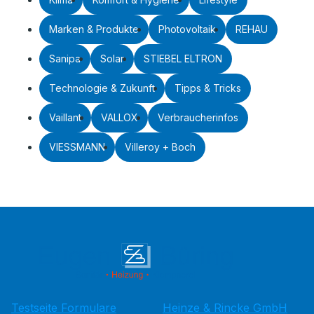
Marken & Produkte
Photovoltaik
REHAU
Sanipa
Solar
STIEBEL ELTRON
Technologie & Zukunft
Tipps & Tricks
Vaillant
VALLOX
Verbraucherinfos
VIESSMANN
Villeroy + Boch
Testseite Formulare
Heinze & Rincke GmbH