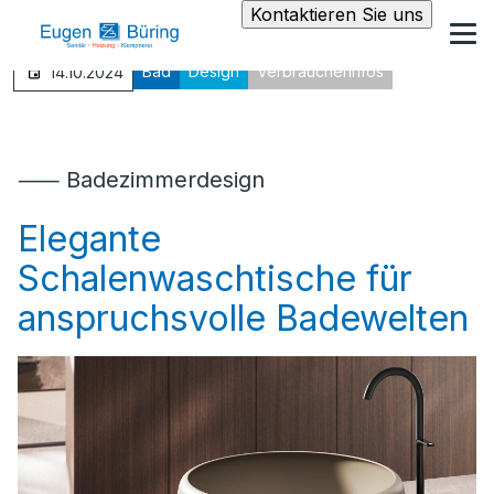
Kontaktieren Sie uns
Bad
Design
Verbraucherinfos
14.10.2024
⸺ Badezimmerdesign
Elegante
Schalenwaschtische für
anspruchsvolle Badewelten