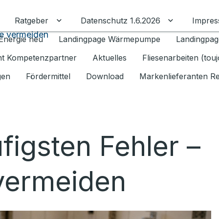
Ratgeber
Datenschutz 1.6.2026
Impre
Untermenü für Ratgeber umschalten
Untermenü f
ie vermeiden
Energie neu
Landingpage Wärmepumpe
Landingpag
ant Kompetenzpartner
Aktuelles
Fliesenarbeiten (tou
gen
Fördermittel
Download
Markenlieferanten R
figsten Fehler –
 vermeiden