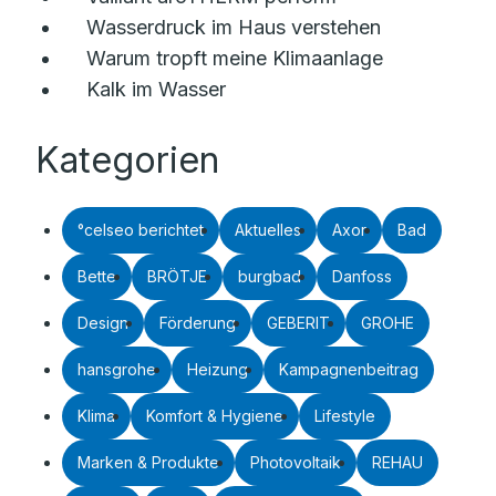
Wasserdruck im Haus verstehen
Warum tropft meine Klimaanlage
Kalk im Wasser
Kategorien
°celseo berichtet
Aktuelles
Axor
Bad
Bette
BRÖTJE
burgbad
Danfoss
Design
Förderung
GEBERIT
GROHE
hansgrohe
Heizung
Kampagnenbeitrag
Klima
Komfort & Hygiene
Lifestyle
Marken & Produkte
Photovoltaik
REHAU