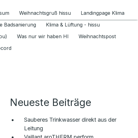
ssum
Weihnachtsgruß hissu
Landingpage Klima
ür Datenschutz 1.6.2026 umschalten
e Badsanierung
Klima & Lüftung - hissu
jou)
Was nur wir haben HI
Weihnachtspost
ecord
Neueste Beiträge
Sauberes Trinkwasser direkt aus der
Leitung
Vaillant aroTHERM perform