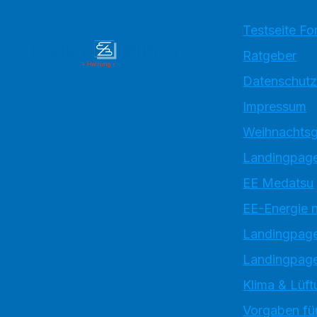
Testseite Fo
Ratgeber
Datenschutz
Impressum
Weihnachtsg
Landingpage
EE Medatsu
EE-Energie 
Landingpag
Landingpage
Klima & Lüft
Vorgaben für