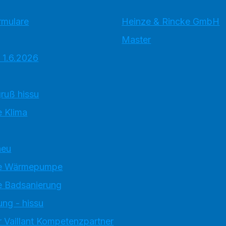
rmulare
Heinze & Rincke GmbH
Master
 1.6.2026
ruß hissu
 Klima
neu
e Wärmepumpe
 Badsanierung
ung - hissu
 Vaillant Kompetenzpartner