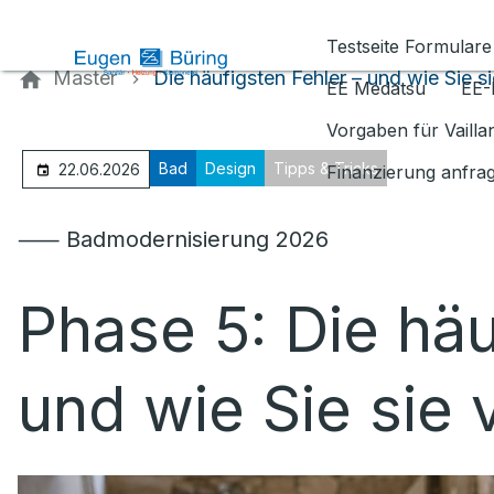
Kontaktieren Sie uns
Testseite Formulare
Master
Die häufigsten Fehler – und wie Sie s
EE Medatsu
EE-
Vorgaben für Vaill
Bad
Design
Tipps & Tricks
22.06.2026
Finanzierung anfra
⸺ Badmodernisierung 2026
Phase 5: Die häu
und wie Sie sie