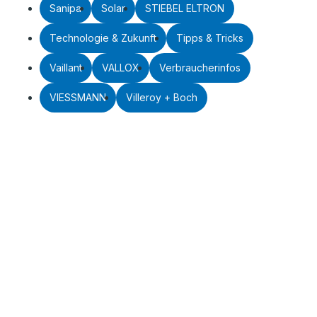
Sanipa
Solar
STIEBEL ELTRON
Technologie & Zukunft
Tipps & Tricks
Vaillant
VALLOX
Verbraucherinfos
VIESSMANN
Villeroy + Boch