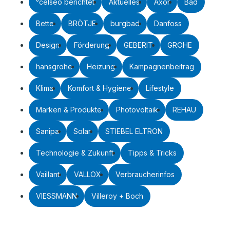
°celseo berichtet
Aktuelles
Axor
Bad
Bette
BRÖTJE
burgbad
Danfoss
Design
Förderung
GEBERIT
GROHE
hansgrohe
Heizung
Kampagnenbeitrag
Klima
Komfort & Hygiene
Lifestyle
Marken & Produkte
Photovoltaik
REHAU
Sanipa
Solar
STIEBEL ELTRON
Technologie & Zukunft
Tipps & Tricks
Vaillant
VALLOX
Verbraucherinfos
VIESSMANN
Villeroy + Boch