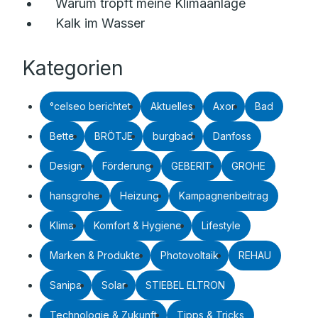
Warum tropft meine Klimaanlage
Kalk im Wasser
Kategorien
°celseo berichtet
Aktuelles
Axor
Bad
Bette
BRÖTJE
burgbad
Danfoss
Design
Förderung
GEBERIT
GROHE
hansgrohe
Heizung
Kampagnenbeitrag
Klima
Komfort & Hygiene
Lifestyle
Marken & Produkte
Photovoltaik
REHAU
Sanipa
Solar
STIEBEL ELTRON
Technologie & Zukunft
Tipps & Tricks