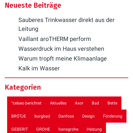
Neueste Beiträge
Sauberes Trinkwasser direkt aus der
Leitung
Vaillant aroTHERM perform
Wasserdruck im Haus verstehen
Warum tropft meine Klimaanlage
Kalk im Wasser
Kategorien
°celseo berichtet
Aktuelles
Axor
Bad
Bette
BRÖTJE
burgbad
Danfoss
Design
Förderung
GEBERIT
GROHE
hansgrohe
Heizung