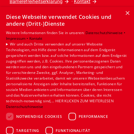
Barrierefreiheitserklärung
·
Kontakt
×
Diese Webseite verwendet Cookies und
Leistungen
andere (Dritt-)Dienste
Privatkunden
Gewerbekunden
Weitere Informationen finden Sie in unseren:
Datenschutzhinweise •
Impressum •
Kontakt
Karriere
Wir und auch Dritte verwenden auf unserer Webseite
Unternehmen
Technologien, mit Hilfe derer Informationen auf dem Endgerät
gespeichert werden bzw. auf solche Informationen auf dem Endgerät
Standort
zugegriffen werden, z.B. Cookies. Ihre personenbezogenen Daten
werden von uns und den eingebundenen Partnern gespeichert und
Münster
für verschiedene Zwecke, ggf. Analyse-, Marketing- und
Statistikzwecke verarbeitet, damit wir unseren Webseitenbesuchern
personalisierte Anzeigen oder Inhalte bereitstellen, Funktionen für
soziale Medien anbieten und Informationen über deren Interessen
und das Nutzerverhalten erhalten können. Cookies, die nicht
technisch-notwendig sind,... HIER KLICKEN ZUM WEITERLESEN
Datenschutzhinweise
NOTWENDIGE COOKIES
PERFORMANCE
TARGETING
FUNKTIONALITÄT