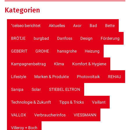
Kategorien
°celseo berichtet
Aktuelles
Axor
Bad
Bette
BRÖTJE
burgbad
Danfoss
Design
Förderung
GEBERIT
GROHE
hansgrohe
Heizung
Kampagnenbeitrag
Klima
Komfort & Hygiene
Lifestyle
Marken & Produkte
Photovoltaik
REHAU
Sanipa
Solar
STIEBEL ELTRON
Technologie & Zukunft
Tipps & Tricks
Vaillant
VALLOX
Verbraucherinfos
VIESSMANN
Villeroy + Boch