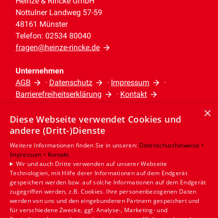
Heinze & Rincke GmbH
Nottulner Landweg 57-59
48161 Münster
Telefon: 02534 80040
fragen@heinze-rincke.de
Unternehmen
AGB
·
Datenschutz
·
Impressum
·
Barrierefreiheitserklärung
·
Kontakt
×
Diese Webseite verwendet Cookies und
Leistungen
andere (Dritt-)Dienste
Privatkunden
Gewerbekunden
Weitere Informationen finden Sie in unseren:
Datenschutzhinweise •
Impressum •
Kontakt
Karriere
Wir und auch Dritte verwenden auf unserer Webseite
Unternehmen
Technologien, mit Hilfe derer Informationen auf dem Endgerät
gespeichert werden bzw. auf solche Informationen auf dem Endgerät
Standort
zugegriffen werden, z.B. Cookies. Ihre personenbezogenen Daten
werden von uns und den eingebundenen Partnern gespeichert und
Münster
für verschiedene Zwecke, ggf. Analyse-, Marketing- und