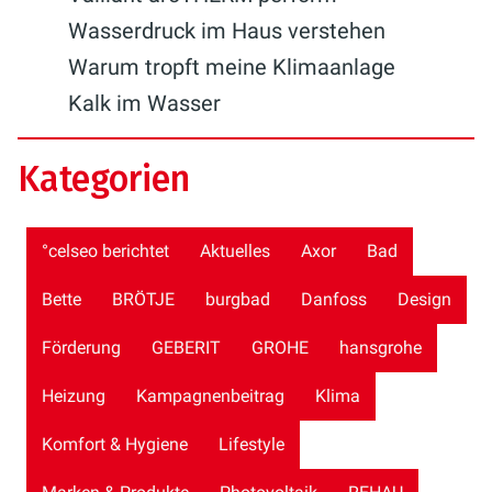
Wasserdruck im Haus verstehen
Warum tropft meine Klimaanlage
Kalk im Wasser
Kategorien
°celseo berichtet
Aktuelles
Axor
Bad
Bette
BRÖTJE
burgbad
Danfoss
Design
Förderung
GEBERIT
GROHE
hansgrohe
Heizung
Kampagnenbeitrag
Klima
Komfort & Hygiene
Lifestyle