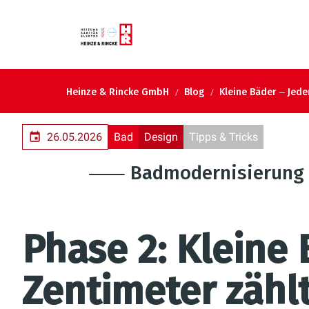
Heinze & Rincke GmbH
Blog
Kleine Bäder ‒ Jede
26.05.2026
Bad
Design
Tipps & Tricks
⸺ Badmodernisierung 
Phase 2: Kleine 
Zentimeter zählt