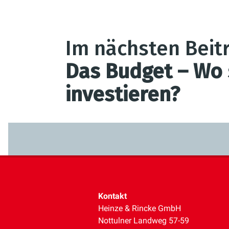
Im nächsten Bei
Das Budget – Wo 
investieren?
Kontakt
Heinze & Rincke GmbH
Nottulner Landweg 57-59