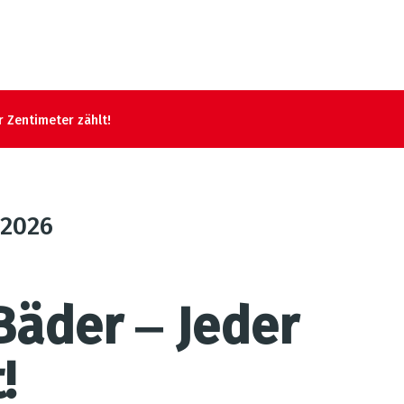
r Zentimeter zählt!
2026
Bäder ‒ Jeder
!