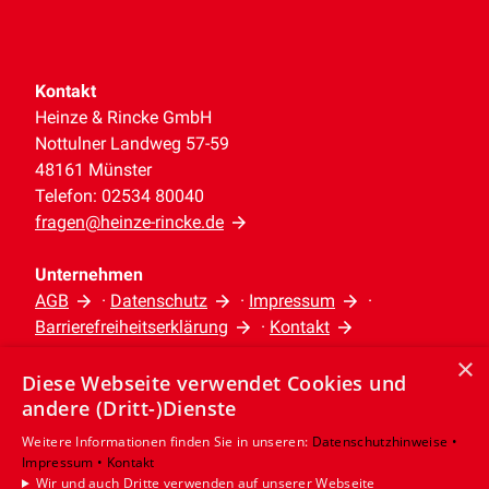
Kontakt
Heinze & Rincke GmbH
Nottulner Landweg 57-59
48161 Münster
Telefon: 02534 80040
fragen@heinze-rincke.de
Unternehmen
AGB
·
Datenschutz
·
Impressum
·
Barrierefreiheitserklärung
·
Kontakt
×
Diese Webseite verwendet Cookies und
Leistungen
andere (Dritt-)Dienste
Privatkunden
Gewerbekunden
Weitere Informationen finden Sie in unseren:
Datenschutzhinweise •
Impressum •
Kontakt
Karriere
Wir und auch Dritte verwenden auf unserer Webseite