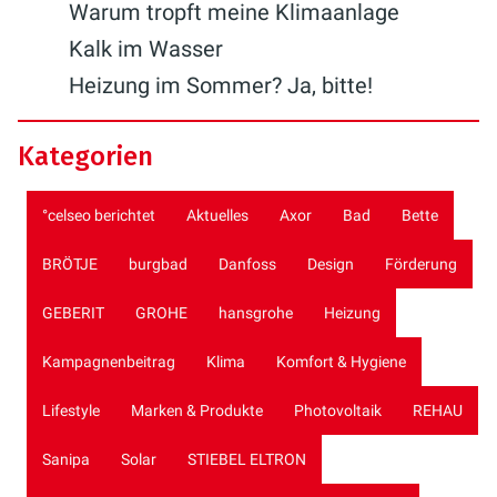
Warum tropft meine Klimaanlage
Kalk im Wasser
Heizung im Sommer? Ja, bitte!
Kategorien
°celseo berichtet
Aktuelles
Axor
Bad
Bette
BRÖTJE
burgbad
Danfoss
Design
Förderung
GEBERIT
GROHE
hansgrohe
Heizung
Kampagnenbeitrag
Klima
Komfort & Hygiene
Lifestyle
Marken & Produkte
Photovoltaik
REHAU
Sanipa
Solar
STIEBEL ELTRON