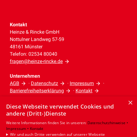
Kontakt
Heinze & Rincke GmbH
Nottulner Landweg 57-59
48161 Münster
Telefon: 02534 80040
fragen@heinze-rincke.de
Unternehmen
AGB
·
Datenschutz
·
Impressum
·
Barrierefreiheitserklärung
·
Kontakt
×
Diese Webseite verwendet Cookies und
Leistungen
andere (Dritt-)Dienste
Privatkunden
Gewerbekunden
Weitere Informationen finden Sie in unseren:
Datenschutzhinweise •
Impressum •
Kontakt
Karriere
Wir und auch Dritte verwenden auf unserer Webseite