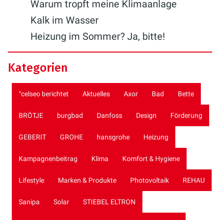
Warum tropft meine Klimaanlage
Kalk im Wasser
Heizung im Sommer? Ja, bitte!
Kategorien
°celseo berichtet
Aktuelles
Axor
Bad
Bette
BRÖTJE
burgbad
Danfoss
Design
Förderung
GEBERIT
GROHE
hansgrohe
Heizung
Kampagnenbeitrag
Klima
Komfort & Hygiene
Lifestyle
Marken & Produkte
Photovoltaik
REHAU
Sanipa
Solar
STIEBEL ELTRON