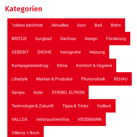
Kategorien
°celseo berichtet
Aktuelles
Axor
Bad
Bette
BRÖTJE
burgbad
Danfoss
Design
Förderung
GEBERIT
GROHE
hansgrohe
Heizung
Kampagnenbeitrag
Klima
Komfort & Hygiene
Lifestyle
Marken & Produkte
Photovoltaik
REHAU
Sanipa
Solar
STIEBEL ELTRON
Technologie & Zukunft
Tipps & Tricks
Vaillant
VALLOX
Verbraucherinfos
VIESSMANN
Villeroy + Boch