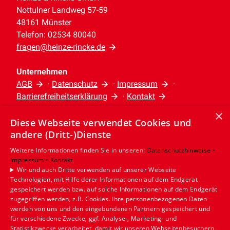
Nottulner Landweg 57-59
48161 Münster
Telefon: 02534 80040
fragen@heinze-rincke.de
Unternehmen
AGB
·
Datenschutz
·
Impressum
·
Barrierefreiheitserklärung
·
Kontakt
×
Diese Webseite verwendet Cookies und
Leistungen
andere (Dritt-)Dienste
Privatkunden
Gewerbekunden
Weitere Informationen finden Sie in unseren:
Datenschutzhinweise •
Impressum •
Kontakt
Karriere
Wir und auch Dritte verwenden auf unserer Webseite
Unternehmen
Technologien, mit Hilfe derer Informationen auf dem Endgerät
gespeichert werden bzw. auf solche Informationen auf dem Endgerät
Standort
zugegriffen werden, z.B. Cookies. Ihre personenbezogenen Daten
werden von uns und den eingebundenen Partnern gespeichert und
Münster
für verschiedene Zwecke, ggf. Analyse-, Marketing- und
Statistikzwecke verarbeitet, damit wir unseren Webseitenbesuchern