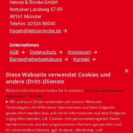
Heinze & Rincke GmbH
Nottulner Landweg 57-59
48161 Münster
Telefon: 02534 80040
fragen@heinze-rincke.de
Unternehmen
AGB
·
Datenschutz
·
Impressum
·
Barrierefreiheitserklärung
·
Kontakt
×
Diese Webseite verwendet Cookies und
Leistungen
andere (Dritt-)Dienste
Privatkunden
Gewerbekunden
Weitere Informationen finden Sie in unseren:
Datenschutzhinweise •
Impressum •
Kontakt
Karriere
Wir und auch Dritte verwenden auf unserer Webseite
Unternehmen
Technologien, mit Hilfe derer Informationen auf dem Endgerät
gespeichert werden bzw. auf solche Informationen auf dem Endgerät
Standort
zugegriffen werden, z.B. Cookies. Ihre personenbezogenen Daten
werden von uns und den eingebundenen Partnern gespeichert und
Münster
für verschiedene Zwecke, ggf. Analyse-, Marketing- und