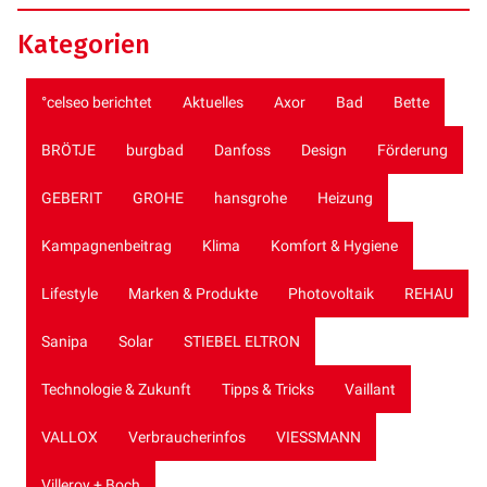
Kategorien
°celseo berichtet
Aktuelles
Axor
Bad
Bette
BRÖTJE
burgbad
Danfoss
Design
Förderung
GEBERIT
GROHE
hansgrohe
Heizung
Kampagnenbeitrag
Klima
Komfort & Hygiene
Lifestyle
Marken & Produkte
Photovoltaik
REHAU
Sanipa
Solar
STIEBEL ELTRON
Technologie & Zukunft
Tipps & Tricks
Vaillant
VALLOX
Verbraucherinfos
VIESSMANN
Villeroy + Boch