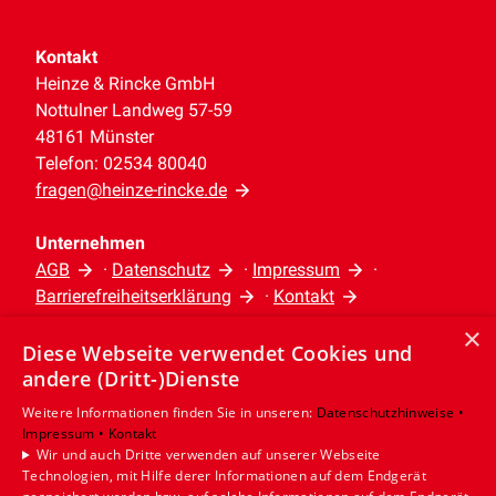
Kontakt
Heinze & Rincke GmbH
Nottulner Landweg 57-59
48161 Münster
Telefon: 02534 80040
fragen@heinze-rincke.de
Unternehmen
AGB
·
Datenschutz
·
Impressum
·
Barrierefreiheitserklärung
·
Kontakt
×
Diese Webseite verwendet Cookies und
Leistungen
andere (Dritt-)Dienste
Privatkunden
Gewerbekunden
Weitere Informationen finden Sie in unseren:
Datenschutzhinweise •
Impressum •
Kontakt
Karriere
Wir und auch Dritte verwenden auf unserer Webseite
Unternehmen
Technologien, mit Hilfe derer Informationen auf dem Endgerät