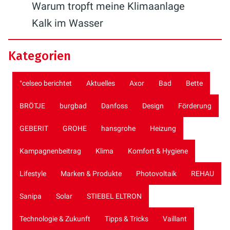
Warum tropft meine Klimaanlage
Kalk im Wasser
Kategorien
°celseo berichtet
Aktuelles
Axor
Bad
Bette
BRÖTJE
burgbad
Danfoss
Design
Förderung
GEBERIT
GROHE
hansgrohe
Heizung
Kampagnenbeitrag
Klima
Komfort & Hygiene
Lifestyle
Marken & Produkte
Photovoltaik
REHAU
Sanipa
Solar
STIEBEL ELTRON
Technologie & Zukunft
Tipps & Tricks
Vaillant