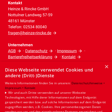
Kontakt
Heinze & Rincke GmbH
Nottulner Landweg 57-59
48161 Münster
Telefon: 02534 80040
fragen@heinze-rincke.de
Unternehmen
AGB
·
Datenschutz
·
Impressum
·
Barrierefreiheitserklärung
·
Kontakt
×
Diese Webseite verwendet Cookies und
Leistungen
andere (Dritt-)Dienste
Privatkunden
Gewerbekunden
Weitere Informationen finden Sie in unseren:
Datenschutzhinweise •
Impressum •
Kontakt
Karriere
Wir und auch Dritte verwenden auf unserer Webseite
Unternehmen
Technologien, mit Hilfe derer Informationen auf dem Endgerät
gespeichert werden bzw. auf solche Informationen auf dem Endgerät
Standort
zugegriffen werden, z.B. Cookies. Ihre personenbezogenen Daten
werden von uns und den eingebundenen Partnern gespeichert und