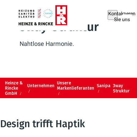
Kontaktieren
Sie uns
3way-Struktur
Nahtlose Harmonie.
Heinze &
Unsere
Unternehmen
Sanipa
3way
Rincke
Markenlieferanten
Struktur
GmbH
Design trifft Haptik