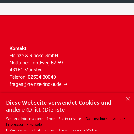
Kontakt
Heinze & Rincke GmbH
Nottulner Landweg 57-59
48161 Münster
Telefon: 02534 80040
fragen@heinze-rincke.de
×
Unternehmen
Diese Webseite verwendet Cookies und
AGB
·
Datenschutz
·
Impressum
·
andere (Dritt-)Dienste
Barrierefreiheitserklärung
·
Kontakt
Weitere Informationen finden Sie in unseren:
Datenschutzhinweise •
Impressum •
Kontakt
Leistungen
Wir und auch Dritte verwenden auf unserer Webseite