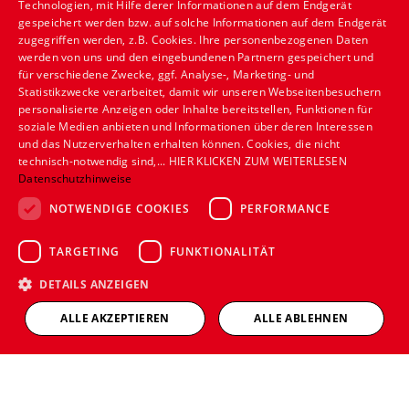
Technologien, mit Hilfe derer Informationen auf dem Endgerät
Privatkunden
gespeichert werden bzw. auf solche Informationen auf dem Endgerät
Gewerbekunden
zugegriffen werden, z.B. Cookies. Ihre personenbezogenen Daten
Karriere
werden von uns und den eingebundenen Partnern gespeichert und
Unternehmen
für verschiedene Zwecke, ggf. Analyse-, Marketing- und
Statistikzwecke verarbeitet, damit wir unseren Webseitenbesuchern
personalisierte Anzeigen oder Inhalte bereitstellen, Funktionen für
Standort
soziale Medien anbieten und Informationen über deren Interessen
Münster
und das Nutzerverhalten erhalten können. Cookies, die nicht
technisch-notwendig sind,... HIER KLICKEN ZUM WEITERLESEN
Datenschutzhinweise
NOTWENDIGE COOKIES
PERFORMANCE
TARGETING
FUNKTIONALITÄT
DETAILS ANZEIGEN
ALLE AKZEPTIEREN
ALLE ABLEHNEN