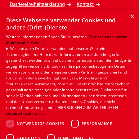
Barrierefreiheitserklärung
·
Kontakt
×
Diese Webseite verwendet Cookies und
Leistungen
andere (Dritt-)Dienste
Privatkunden
Gewerbekunden
Weitere Informationen finden Sie in unseren:
Datenschutzhinweise •
Impressum •
Kontakt
Karriere
Wir und auch Dritte verwenden auf unserer Webseite
Unternehmen
Technologien, mit Hilfe derer Informationen auf dem Endgerät
gespeichert werden bzw. auf solche Informationen auf dem Endgerät
Standort
zugegriffen werden, z.B. Cookies. Ihre personenbezogenen Daten
werden von uns und den eingebundenen Partnern gespeichert und
Münster
für verschiedene Zwecke, ggf. Analyse-, Marketing- und
Statistikzwecke verarbeitet, damit wir unseren Webseitenbesuchern
personalisierte Anzeigen oder Inhalte bereitstellen, Funktionen für
soziale Medien anbieten und Informationen über deren Interessen
und das Nutzerverhalten erhalten können. Cookies, die nicht
technisch-notwendig sind,... HIER KLICKEN ZUM WEITERLESEN
Datenschutzhinweise
NOTWENDIGE COOKIES
PERFORMANCE
TARGETING
FUNKTIONALITÄT